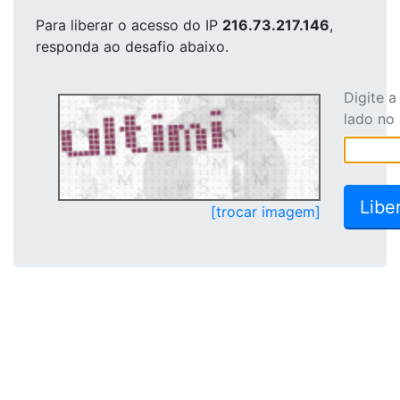
Para liberar o acesso
do IP
216.73.217.146
,
responda ao desafio abaixo.
Digite 
lado no
[trocar imagem]