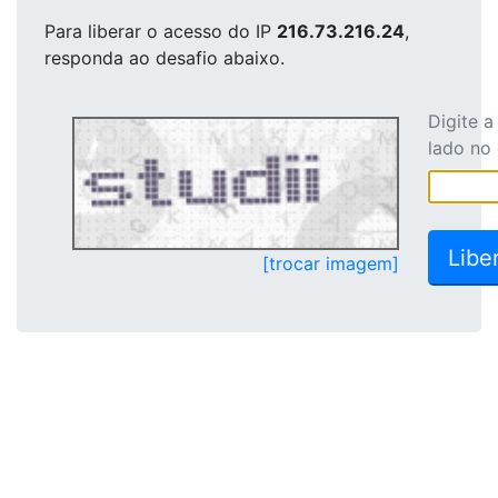
Para liberar o acesso
do IP
216.73.216.24
,
responda ao desafio abaixo.
Digite 
lado no
[trocar imagem]